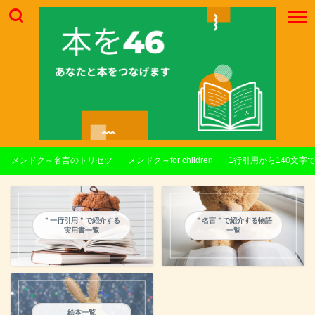
メンドク～名言のトリセツ
メンドク～for children
1行引用から140文字
＂一行引用＂で紹介する
＂名言＂で紹介する物語
実用書一覧
一覧
絵本一覧