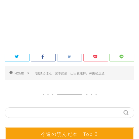
HOME
『講談えほん 宮本武蔵 山田真龍軒』神田松之丞
今週の読んだ本 Top 3