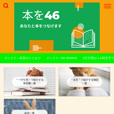
メンドク～名言のトリセツ
メンドク～for children
1行引用から140文字
＂一行引用＂で紹介する
＂名言＂で紹介する物語
実用書一覧
一覧
絵本一覧