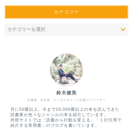
カテゴリー
鈴木健美
読書家、本訳家、メンタルチェンジ読書アドバイザー
＂一行引用＂で紹介する
実用書一覧
月に50冊以上、今まで10,000冊以上の本を読んできた
読書家が色々なジャンルの本を紹介しています。
外部サイトでは「読書から行動を変える」「１行引用で
＂名言＂で紹介する物語
紹介する実用書」のブログを書いています。
一覧