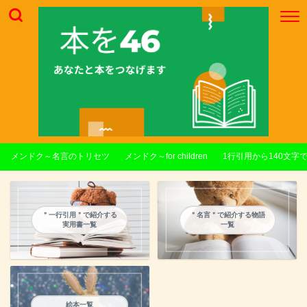
メンドク～名言のトリセツ
メンドク～for children
1行引用から140文字
＂一行引用＂で紹介する
＂名言＂で紹介する物語
実用書一覧
一覧
絵本一覧