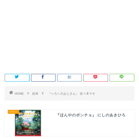
HOME
絵本
『へろへろおじさん』 佐々木マキ
『ほんやのポンチョ』 にしのあきひろ