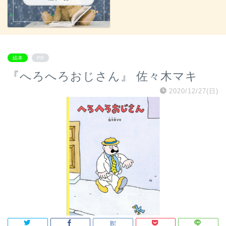
絵本
PR
『へろへろおじさん』 佐々木マキ
2020/12/27(日)