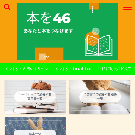
メンドク～名言のトリセツ
メンドク～for children
1行引用から140文字
＂一行引用＂で紹介する
＂名言＂で紹介する物語
実用書一覧
一覧
絵本一覧