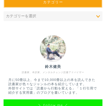
カテゴリー
鈴木健美
読書家、本訳家、メンタルチェンジ読書アドバイザー
＂一行引用＂で紹介する
実用書一覧
月に50冊以上、今まで10,000冊以上の本を読んできた
読書家が色々なジャンルの本を紹介しています。
外部サイトでは「読書から行動を変える」「１行引用で
＂名言＂で紹介する物語
紹介する実用書」のブログを書いています。
一覧
＼ Follow me ／