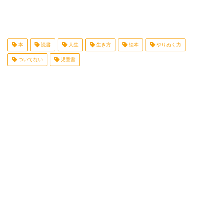
本
読書
人生
生き方
絵本
やりぬく力
ついてない
児童書