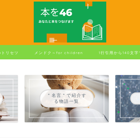
のトリセツ
メンドク～for children
1行引用から140文
＂名言＂で紹介す
る物語一覧