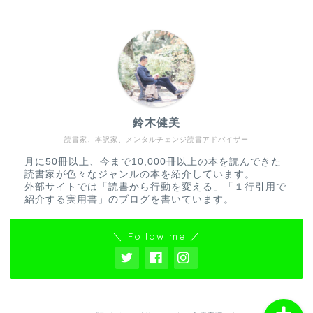
鈴木健美
読書家、本訳家、メンタルチェンジ読書アドバイザー
＂一行引用＂で紹介する
実用書一覧
月に50冊以上、今まで10,000冊以上の本を読んできた
読書家が色々なジャンルの本を紹介しています。
外部サイトでは「読書から行動を変える」「１行引用で
＂名言＂で紹介する物語
紹介する実用書」のブログを書いています。
一覧
＼ Follow me ／
絵本一覧