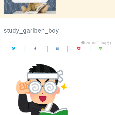
study_gariben_boy
2018/06/04(月)