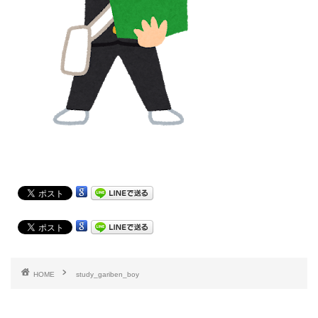
HOME
study_gariben_boy