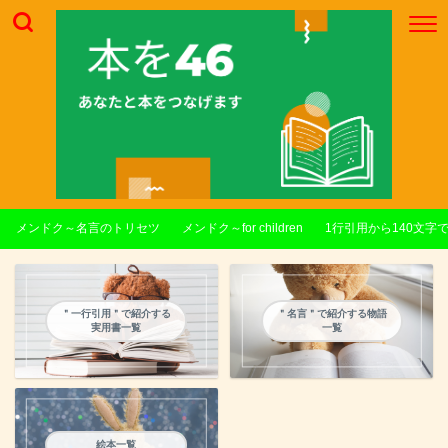
メンドク～名言のトリセツ
メンドク～for children
1行引用から140文字
＂一行引用＂で紹介する
＂名言＂で紹介する物語
実用書一覧
一覧
絵本一覧