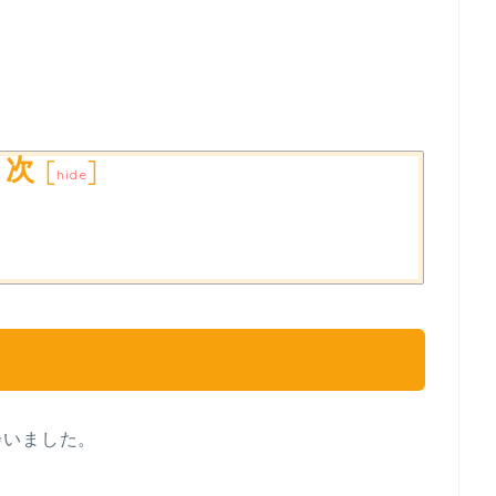
目次
[
]
hide
会いました。