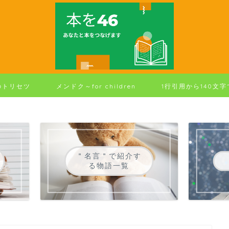
のトリセツ
メンドク～for children
1行引用から140文
＂名言＂で紹介す
る物語一覧