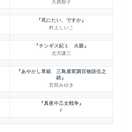
大西智子
『死にたい、ですか』
村上しいこ
『チンギス紀１ 火眼』
北方謙三
『あやかし草紙 三島屋変調百物語伍之
続』
宮部みゆき
『真夜中乙女戦争』
F