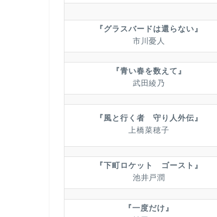
『グラスバードは還らない』
市川憂人
『青い春を数えて』
武田綾乃
『風と行く者 守り人外伝』
上橋菜穂子
『下町ロケット ゴースト』
池井戸潤
『一度だけ』