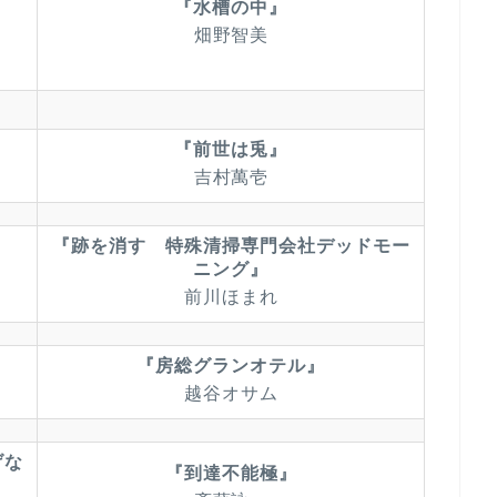
『水槽の中』
畑野智美
『前世は兎』
吉村萬壱
『跡を消す 特殊清掃専門会社デッドモー
ニング』
前川ほまれ
『房総グランオテル』
越谷オサム
げな
『到達不能極』