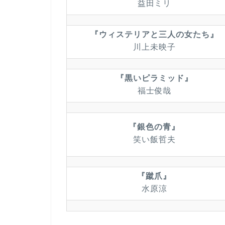
益田ミリ
『ウィステリアと三人の女たち』
川上未映子
『黒いピラミッド』
福士俊哉
『銀色の青』
笑い飯哲夫
『蹴爪』
水原涼