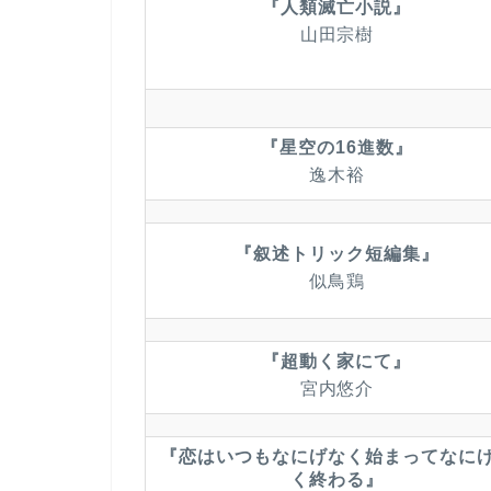
『人類滅亡小説』
山田宗樹
『星空の16進数』
逸木裕
『叙述トリック短編集』
似鳥鶏
『超動く家にて』
宮内悠介
『恋はいつもなにげなく始まってなに
く終わる』