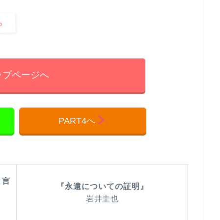
ら
ップページへ
PART4へ
と言
『永遠についての証明』
岩井圭也