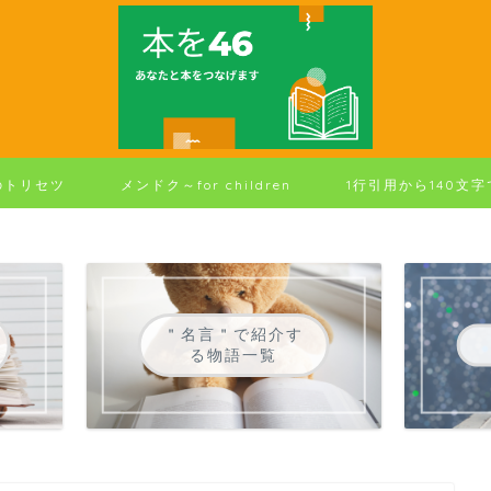
のトリセツ
メンドク～for children
1行引用から140文
＂名言＂で紹介す
る物語一覧