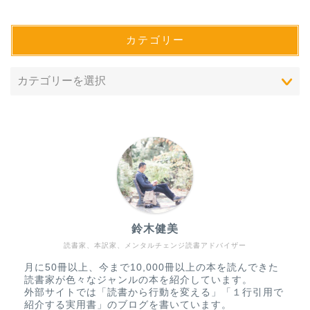
カテゴリー
鈴木健美
読書家、本訳家、メンタルチェンジ読書アドバイザー
＂一行引用＂で紹介する
実用書一覧
月に50冊以上、今まで10,000冊以上の本を読んできた
読書家が色々なジャンルの本を紹介しています。
外部サイトでは「読書から行動を変える」「１行引用で
＂名言＂で紹介する物語
紹介する実用書」のブログを書いています。