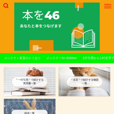
メンドク～名言のトリセツ
メンドク～for children
1行引用から140文字
＂一行引用＂で紹介する
＂名言＂で紹介する物語
実用書一覧
一覧
絵本一覧