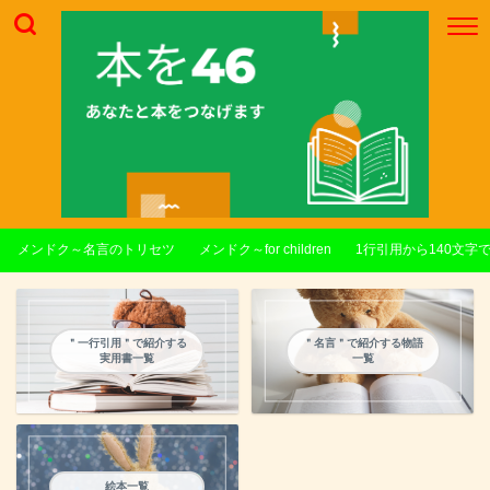
メンドク～名言のトリセツ
メンドク～for children
1行引用から140文字
＂一行引用＂で紹介する
＂名言＂で紹介する物語
実用書一覧
一覧
絵本一覧