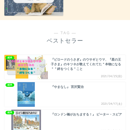
― TAG ―
ベストセラー
絵本
『ビロードのうさぎ』のウサギとウマ、『星の王
子さま』のキツネが教えてくれてた＂本物になる
＂＂絆をつくる＂こと
2021/04/25(日)
絵本
『やまなし』 宮沢賢治
2021/04/17(土)
絵本
『ロンドン橋がおちまする！』 ピーター・スピア