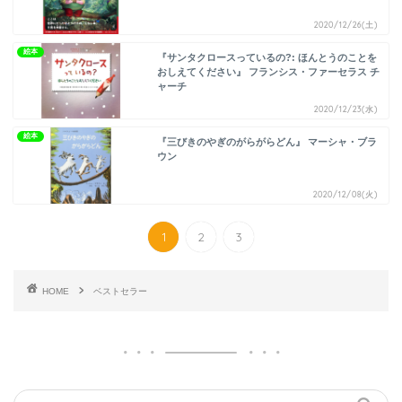
2020/12/26(土)
絵本
『サンタクロースっているの?: ほんとうのことを
おしえてください』 フランシス・ファーセラス チ
ャーチ
2020/12/23(水)
絵本
『三びきのやぎのがらがらどん』 マーシャ・ブラ
ウン
2020/12/08(火)
1
2
3
HOME
ベストセラー