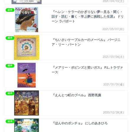
2021/04/10(土)
絵本
『ヘレン・ケラーのかぎりない夢―見る・聞く・
話す・読む・書く・学ぶ夢に挑戦した生涯』 ドリ
ーン ラパポート
2021/03/07(日)
絵本
『ちいさいケーブルカーのメーベル』 バージニ
ア・リー・バートン
2021/03/06(土)
絵本
『メアリー・ポピンズと笑いガス』 P.L.トラヴァ
ース
2021/01/01(金)
絵本
『えんとつ町のプペル』 西野亮廣
2020/12/28(月)
絵本
『ほんやのポンチョ』 にしのあきひろ