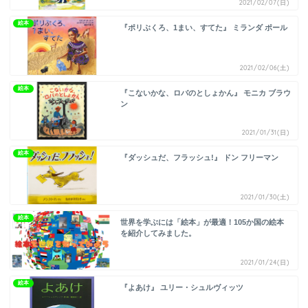
2021/02/07(日)
絵本
『ポリぶくろ、1まい、すてた』 ミランダ ポール
2021/02/06(土)
絵本
『こないかな、ロバのとしょかん』 モニカ ブラウ
ン
2021/01/31(日)
絵本
『ダッシュだ、フラッシュ!』 ドン フリーマン
2021/01/30(土)
絵本
世界を学ぶには「絵本」が最適！105か国の絵本
を紹介してみました。
2021/01/24(日)
絵本
『よあけ』 ユリー・シュルヴィッツ