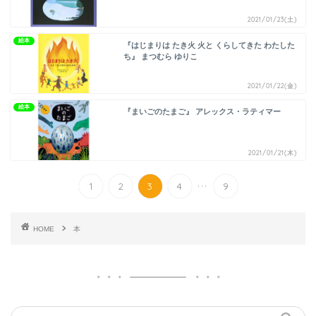
2021/01/23(土)
絵本
『はじまりは たき火 火と くらしてきた わたした
ち』 まつむら ゆりこ
2021/01/22(金)
絵本
『まいごのたまご』 アレックス・ラティマー
2021/01/21(木)
...
1
2
3
4
9
HOME
本