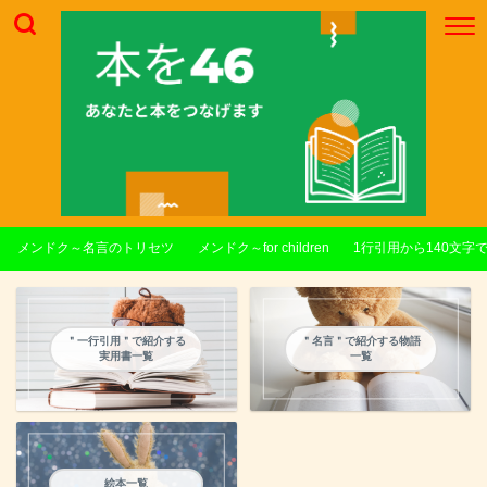
メンドク～名言のトリセツ
メンドク～for children
1行引用から140文字
＂一行引用＂で紹介する
＂名言＂で紹介する物語
実用書一覧
一覧
絵本一覧