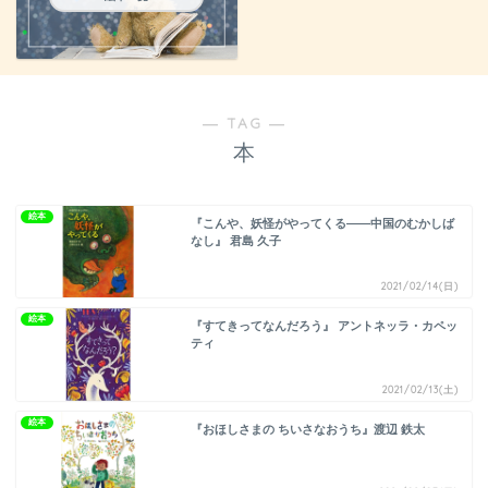
― TAG ―
本
絵本
『こんや、妖怪がやってくる――中国のむかしば
なし』 君島 久子
2021/02/14(日)
絵本
『すてきってなんだろう』 アントネッラ・カペッ
ティ
2021/02/13(土)
絵本
『おほしさまの ちいさなおうち』渡辺 鉄太