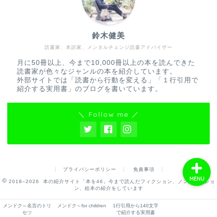
鈴木健美
読書家、本訳家、メンタルチェンジ読書アドバイザー
＂一行引用＂で紹介する
実用書一覧
月に50冊以上、今まで10,000冊以上の本を読んできた
読書家が色々なジャンルの本を紹介しています。
外部サイトでは「読書から行動を変える」「１行引用で
＂名言＂で紹介する物語
紹介する実用書」のブログを書いています。
一覧
＼ Follow me ／
絵本一覧
プライバシーポリシー
免責事項
MENU
2018–2026 本の紹介サイト「本を46」今まで読んだフィクション、ノンフィクショ
ン、絵本の紹介をしています
メンドク～名言のトリ
メンドク～for children
1行引用から140文字
セツ
で紹介する実用書